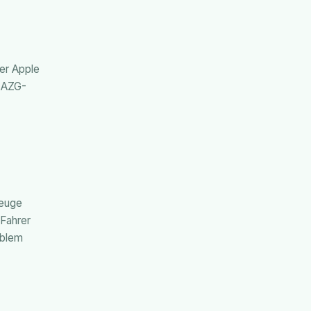
er Apple
, AZG-
zeuge
 Fahrer
oblem