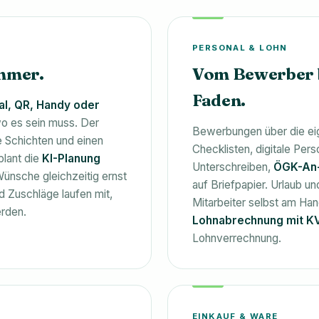
PERSONAL & LOHN
mmer.
Vom Bewerber b
Faden.
l, QR, Handy oder
o es sein muss. Der
Bewerbungen über die e
e Schichten und einen
Checklisten, digitale Pers
lant die
KI-Planung
Unterschreiben,
ÖGK-An-
Wünsche gleichzeitig ernst
auf Briefpapier. Urlaub u
 Zuschläge laufen mit,
Mitarbeiter selbst am Ha
rden.
Lohnabrechnung mit KV
Lohnverrechnung.
EINKAUF & WARE