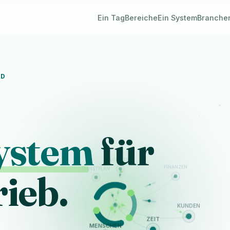
Ein Tag
Bereiche
Ein System
Branche
ND
ystem
für
ieb.