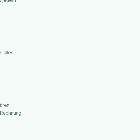
zu jedem
, alles
ören.
E-Rechnung