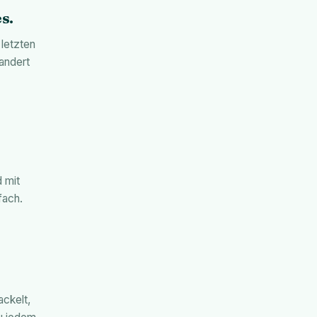
s.
 letzten
andert
d mit
fach.
ackelt,