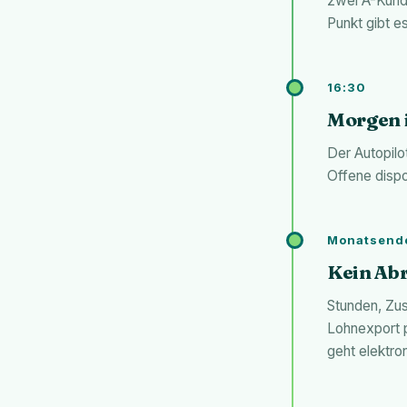
zwei A-Kunde
Punkt gibt e
16:30
Morgen i
Der Autopilo
Offene dispon
Monatsend
Kein Ab
Stunden, Zus
Lohnexport p
geht elektro