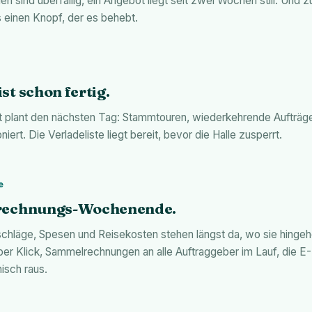
n sind überfällig, ein Angebot liegt seit zwei Wochen still. Und 
s einen Knopf, der es behebt.
st schon fertig.
t plant den nächsten Tag: Stammtouren, wiederkehrende Aufträge
iert. Die Verladeliste liegt bereit, bevor die Halle zusperrt.
e
rechnungs-Wochenende.
chläge, Spesen und Reisekosten stehen längst da, wo sie hingeh
er Klick, Sammelrechnungen an alle Auftraggeber im Lauf, die 
nisch raus.