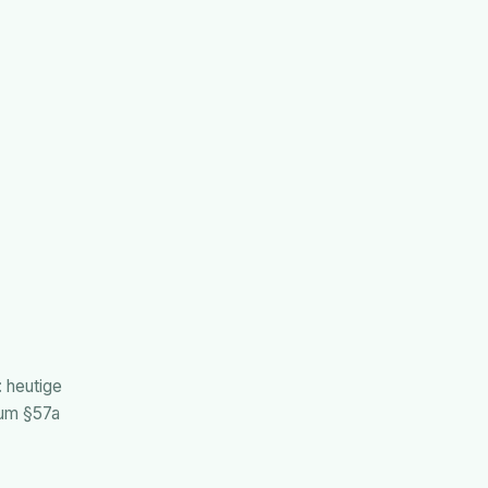
: heutige
zum §57a